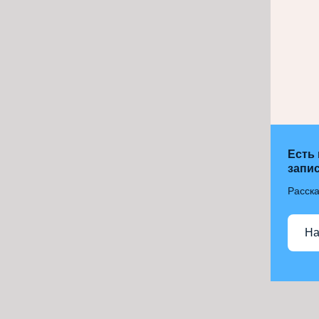
Есть
запис
Расска
На