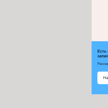
Есть
запис
Расска
На