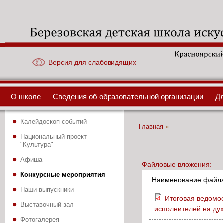
Версия для слабовидящих
О школе
Сведения об образовательной организации
Д
Калейдоскоп событий
Вы здесь
Главная
»
Национальный проект
"Культура"
Афиша
Файловые вложения:
Конкурсные мероприятия
Наименование файл
Наши выпускники
Итоговая ведомос
Выставочный зал
исполнителей на ду
Фотогалерея