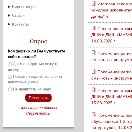
Итоговая ведомос
Видеогалерея
конкурса исполните
Статьи
детям" п
Контакты
Положение откры
ДШИ и ДМШ «МУЗЫКА
14.03.2026 г.
Комфортно ли Вы чувствуете
Положение регион
себя в школе?
смычковых инструме
Варианты
Да, я с радостью хожу в
школу
Положение регион
Нравится ходить только на
смычковых инструме
некоторые уроки
Не нравится, но надо..
Положение откры
ДШИ и ДМШ «МУЗЫКА
15.03.2025 г.
Предыдущие опросы
Результаты
Положение оли
обучающихся 1-2 го
литература», 14.03.