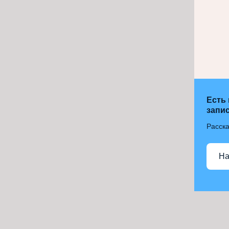
Есть
запис
Расска
На