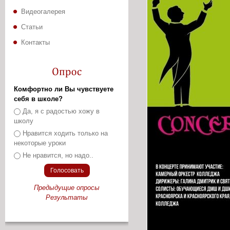
Видеогалерея
Статьи
Контакты
Комфортно ли Вы чувствуете
себя в школе?
Варианты
Да, я с радостью хожу в
школу
Нравится ходить только на
некоторые уроки
Не нравится, но надо..
Предыдущие опросы
Результаты