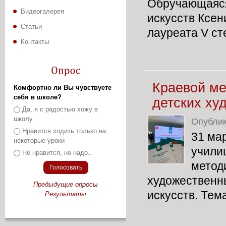
Обручающаяся
Видеогалерея
искусств Ксен
Статьи
лауреата V сте
Контакты
Краевой ме
Комфортно ли Вы чувствуете
себя в школе?
детских ху
Варианты
Да, я с радостью хожу в
школу
Опубли
Нравится ходить только на
31 ма
некоторые уроки
учили
Не нравится, но надо..
метод
художественн
Предыдущие опросы
искусств. Тем
Результаты