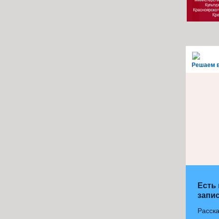
Решаем 
Есть
запис
Расска