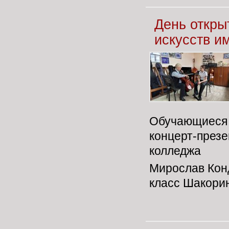
День откры
искусств и
Обучающиеся 
концерт-през
колледжа
Мирослав Конд
класс Шакорин